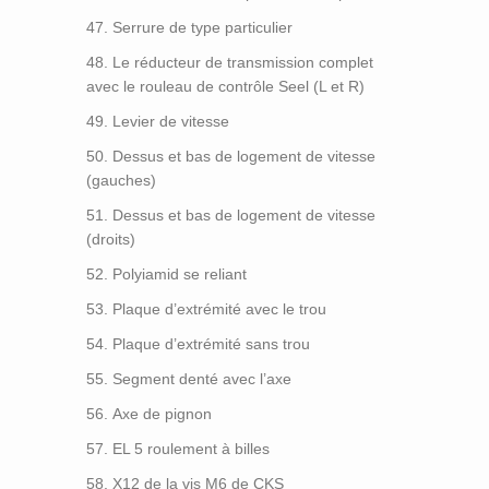
Serrure de type particulier
Le réducteur de transmission complet
avec le rouleau de contrôle Seel (L et R)
Levier de vitesse
Dessus et bas de logement de vitesse
(gauches)
Rouleaux en Caoutchouc
Dessus et bas de logement de vitesse
Rouleaux D’ébonite
(droits)
Rouleaux de Guide
Polyiamid se reliant
Rouleau de Brosse
Plaque d’extrémité avec le trou
Rouleau en Caoutchouc dur Superbe
Plaque d’extrémité sans trou
Tube en Caoutchouc Gonflable
Point de Contact Rolls
Segment denté avec l’axe
Galet Presseur
Axe de pignon
Rouleaux D’impression
EL 5 roulement à billes
Impression Rouleaux
X12 de la vis M6 de CKS