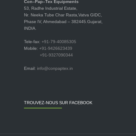
Con–Pap–Tex Equipments
53, Radhe Industrial Estate,
Nr. Neeka Tube Char Rasta,Vatva GIDC,
Phase IV, Ahmedabad – 382445.Gujarat,
INDIA.
Tele-fax:
+91-79-40085305
Mobile:
+91-9426623439
+91-9327090344
Email:
info@conpaptex.in
TROUVEZ-NOUS SUR FACEBOOK