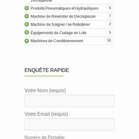
Découpeuse
Bague Collectrice
Tuyau Pneumatique
Tunnel de Rétrécissement
Papier Aluminium
Convoyeur
6
Produits Pneumatiques et Hydrauliques
Tuyau d’air / Oléoduc
Machine D’emballage de Porte
Machine de Rewinder de Découpeuse
Bobinier Rewinder Pour le Codeur de jet
Imprimante à jet D'encre
7
Machine de Rewinder de Découpeuse
d’inspection
D’encre
Cerclage de L’outil
Machine de Distribution de Label / Poche /
2
Machine de Soigner / se Rebobiner
Machine d’inspection
Carton
Arme à feu de Colle
5
Équipements de Codage en Lots
L'autre équipement
Scelleur Supérieur
16
Machines de Conditionnement
Façonnage Remplissage Soudure
ENQUÊTE RAPIDE
Votre Nom (requis)
Votre Email (requis)
Numéro de Portable: