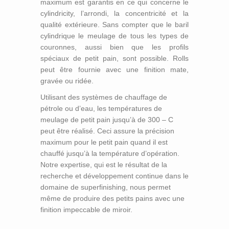
maximum est garantis en ce qui concerne le
Rouleau de Brosse
cylindricity, l’arrondi, la concentricité et la
Rouleau en Caoutchouc dur Superbe
qualité extérieure. Sans compter que le baril
Tube en Caoutchouc Gonflable
cylindrique le meulage de tous les types de
Point de Contact Rolls
couronnes, aussi bien que les profils
Galet Presseur
spéciaux de petit pain, sont possible. Rolls
peut être fournie avec une finition mate,
Rouleaux D’impression
gravée ou ridée.
Impression Rouleaux
Rouleaux de P U
Utilisant des systèmes de chauffage de
pétrole ou d’eau, les températures de
Rouleau de Silicium
meulage de petit pain jusqu’à de 300 – C
Écran Exposant le Tube
peut être réalisé. Ceci assure la précision
Réenduisage du Rouleau en Caoutchouc
maximum pour le petit pain quand il est
Réparation et Entretien du Rouleau en
chauffé jusqu’à la température d’opération.
Caoutchouc – Petit Pain D’arc
Notre expertise, qui est le résultat de la
Rouleau en Caoutchouc d’EPDM
recherche et développement continue dans le
Petit Pain D’arc
domaine de superfinishing, nous permet
Rouleaux en Caoutchouc du Néoprène
Roule D’extenseur en Métal
même de produire des petits pains avec une
Rouleau en Caoutchouc de Hypolon
finition impeccable de miroir.
Petit Pain D’extenseur de Lamelle
Rouleau en Plastique
3 Extenseur de Barre de Courbe
Doublure en Caoutchouc