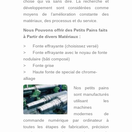
chose qui va sans dire. La recherche et
développement sont considérées comme
moyens de l’amélioration constante des
matériaux, des processus et du service.
Nous Pouvons offrir des Petits Pains faits
à Partir de divers Matériaux :
> Fonte effrayante (choisissez versé)
> Fonte effrayante avec le noyau de fonte
nodulaire (bâti composé)
> Fonte grise
> Haute fonte de special de chrome-
alliage
Nos petits pains
sont manufacturés
utilisant les
machines
Rouleaux en Caoutchouc
modernes de
Rouleaux D’ébonite
commande numérique par ordinateur à
Rouleaux de Guide
toutes les étapes de fabrication, précision