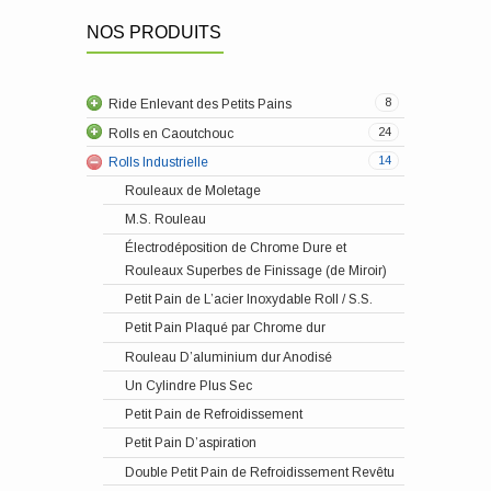
Maître de Web
Douille Rapide de Changement
NOS PRODUITS
Petit Pain de Rouleau
Rouleau de Tube en Caoutchouc
Petit Pain Cannelé
Couverture en Caoutchouc Rénovation de la
8
Ride Enlevant des Petits Pains
Réparations et Entretien
Ceinture en Caoutchouc
24
Rolls en Caoutchouc
Douilles en Caoutchouc
14
Rolls Industrielle
Rouleaux de Moletage
M.S. Rouleau
Électrodéposition de Chrome Dure et
Rouleaux Superbes de Finissage (de Miroir)
Petit Pain de L’acier Inoxydable Roll / S.S.
Petit Pain Plaqué par Chrome dur
Dispositif D’alignement de Web
Rouleau D’aluminium dur Anodisé
Guidage de Bord
Un Cylindre Plus Sec
Ligne Guidage
Petit Pain de Refroidissement
Déroulez le Guidage
Petit Pain D’aspiration
Cheminement de l’Assemblée de Rouleau
Double Petit Pain de Refroidissement Revêtu