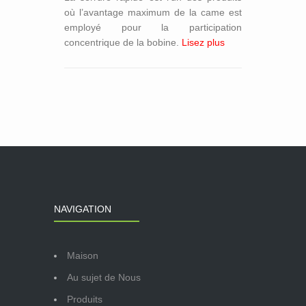
où l’avantage maximum de la came est
employé pour la participation
concentrique de la bobine.
Lisez plus
NAVIGATION
Maison
Au sujet de Nous
Produits