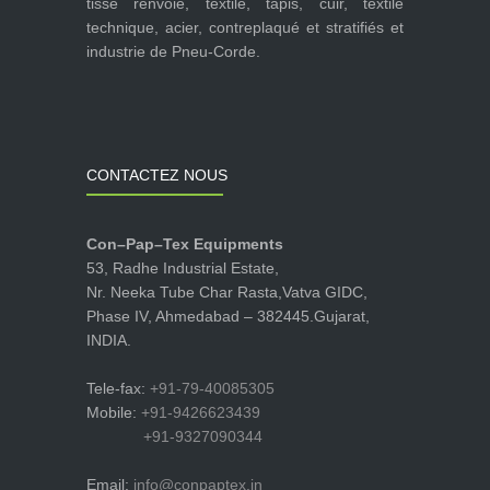
tissé renvoie, textile, tapis, cuir, textile
technique, acier, contreplaqué et stratifiés et
industrie de Pneu-Corde.
CONTACTEZ NOUS
Con–Pap–Tex Equipments
53, Radhe Industrial Estate,
Nr. Neeka Tube Char Rasta,Vatva GIDC,
Phase IV, Ahmedabad – 382445.Gujarat,
INDIA.
Tele-fax:
+91-79-40085305
Mobile:
+91-9426623439
+91-9327090344
Email:
info@conpaptex.in