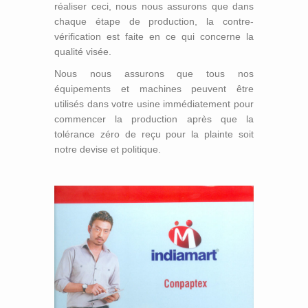
réaliser ceci, nous nous assurons que dans
chaque étape de production, la contre-
vérification est faite en ce qui concerne la
qualité visée.
Nous nous assurons que tous nos
équipements et machines peuvent être
utilisés dans votre usine immédiatement pour
commencer la production après que la
Rouleaux en Caoutchouc
tolérance zéro de reçu pour la plainte soit
Rouleaux D’ébonite
notre devise et politique.
Rouleaux de Guide
Rouleau de Brosse
Rouleau en Caoutchouc dur Superbe
Tube en Caoutchouc Gonflable
Point de Contact Rolls
Galet Presseur
Rouleaux D’impression
Impression Rouleaux
Rouleaux de P U