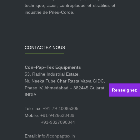
technique, acier, contreplaqué et stratifiés et
industrie de Pneu-Corde.
CONTACTEZ NOUS
Con–Pap–Tex Equipments
53, Radhe Industrial Estate,
Nr. Neeka Tube Char Rasta,Vatva GIDC,
Phase IV, Ahmedabad – 382445.Gujarat,
Renseignez
INDIA.
Tele-fax:
+91-79-40085305
Mobile:
+91-9426623439
+91-9327090344
Email:
info@conpaptex.in