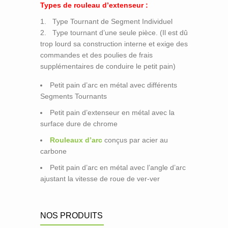
Types de rouleau d’extenseur :
1. Type Tournant de Segment Individuel
2. Type tournant d’une seule pièce. (Il est dû
Rouleaux en Caoutchouc
trop lourd sa construction interne et exige des
commandes et des poulies de frais
Rouleaux D’ébonite
supplémentaires de conduire le petit pain)
Rouleaux de Guide
Rouleau de Brosse
Petit pain d’arc en métal avec différents
Rouleau en Caoutchouc dur Superbe
Segments Tournants
Tube en Caoutchouc Gonflable
Petit pain d’extenseur en métal avec la
Point de Contact Rolls
surface dure de chrome
Galet Presseur
Rouleaux d’arc
conçus par acier au
Rouleaux D’impression
carbone
Impression Rouleaux
Petit pain d’arc en métal avec l’angle d’arc
Rouleaux de P U
ajustant la vitesse de roue de ver-ver
Rouleau de Silicium
Rouleaux de Moletage
Écran Exposant le Tube
M.S. Rouleau
Électrodéposition de Chrome Dure et
NOS PRODUITS
Réenduisage du Rouleau en Caoutchouc
Rouleaux Superbes de Finissage (de Miroir)